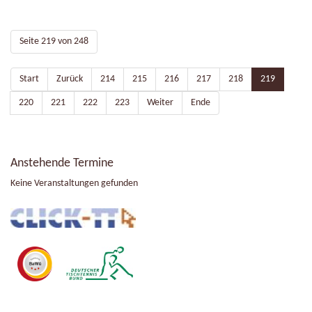
Seite 219 von 248
Start
Zurück
214
215
216
217
218
219
220
221
222
223
Weiter
Ende
Anstehende Termine
Keine Veranstaltungen gefunden