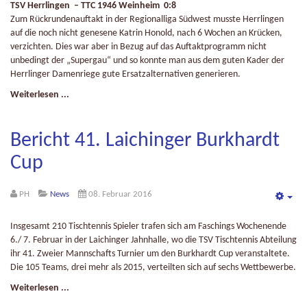
TSV Herrlingen – TTC 1946 Weinheim 0:8
Zum Rückrundenauftakt in der Regionalliga Südwest musste Herrlingen
auf die noch nicht genesene Katrin Honold, nach 6 Wochen an Krücken,
verzichten. Dies war aber in Bezug auf das Auftaktprogramm nicht
unbedingt der „Supergau“ und so konnte man aus dem guten Kader der
Herrlinger Damenriege gute Ersatzalternativen generieren.
Weiterlesen ...
Bericht 41. Laichinger Burkhardt
Cup
PH
News
08. Februar 2016
Emp
Insgesamt 210 Tischtennis Spieler trafen sich am Faschings Wochenende
6./ 7. Februar in der Laichinger Jahnhalle, wo die TSV Tischtennis Abteilung
ihr 41. Zweier Mannschafts Turnier um den Burkhardt Cup veranstaltete.
Die 105 Teams, drei mehr als 2015, verteilten sich auf sechs Wettbewerbe.
Weiterlesen ...