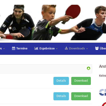
ws
Termine
Ergebnisse
Downloads
Übe
Ans
Kein
Details
Download
Details
Download