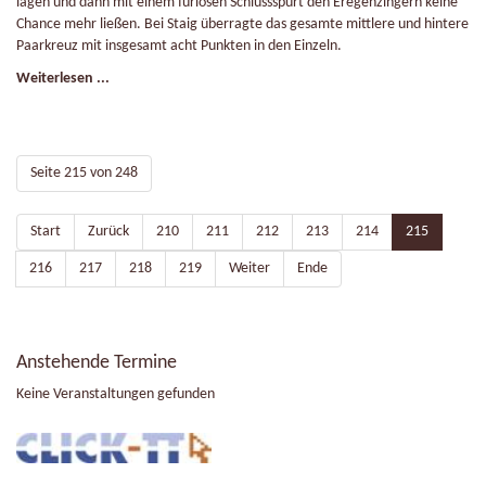
lagen und dann mit einem furiosen Schlussspurt den Eregenzingern keine
Chance mehr ließen. Bei Staig überragte das gesamte mittlere und hintere
Paarkreuz mit insgesamt acht Punkten in den Einzeln.
Weiterlesen ...
Seite 215 von 248
Start
Zurück
210
211
212
213
214
215
216
217
218
219
Weiter
Ende
Anstehende Termine
Keine Veranstaltungen gefunden