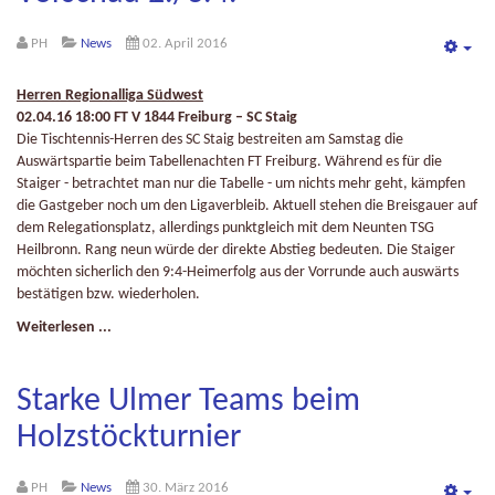
PH
News
02. April 2016
Emp
Herren Regionalliga Südwest
02.04.16 18:00 FT V 1844 Freiburg – SC Staig
Die Tischtennis-Herren des SC Staig bestreiten am Samstag die
Auswärtspartie beim Tabellenachten FT Freiburg. Während es für die
Staiger - betrachtet man nur die Tabelle - um nichts mehr geht, kämpfen
die Gastgeber noch um den Ligaverbleib. Aktuell stehen die Breisgauer auf
dem Relegationsplatz, allerdings punktgleich mit dem Neunten TSG
Heilbronn. Rang neun würde der direkte Abstieg bedeuten. Die Staiger
möchten sicherlich den 9:4-Heimerfolg aus der Vorrunde auch auswärts
bestätigen bzw. wiederholen.
Weiterlesen ...
Starke Ulmer Teams beim
Holzstöckturnier
PH
News
30. März 2016