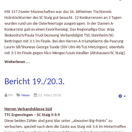
Emp
Mit 157 Zweier-Mannschaften war das 34. Altheimer Tischtennis
Holzstöckturnier des SC Staig gut besucht. 12 Konkurrenzen an 3 Tagen
wurden rund um die Osterfeiertage ausgetragen. In der Damen A-
Konkurrenz gab es einen Favoritensieg: Das Regionalliga-Duo Anja
Skokanitsch/Paula Truöl bezwang Verbandsligist TSG Steinheim/SG
Bettringen mit 3:1 im Finale. Bei den Herren A triumphierte die Paarung
Laurin Sill/Shoneye George Tunde (SSV Ulm 46/TuS Metzingen), ebenfalls
mit 3:1 im Finale gegen Nico Wenger/Louis Häußler (Altshausen/SC Staig).
Weiterlesen ...
Bericht 19./20.3.
PH
News
22. März 2016
Emp
Herren Verbandsklasse Süd
TTC Ergenzingen – SC Staig II 6:9
Diese beiden Zähler sind ganz klar unter „absouten Big-Points“ zu
verbuchen, speziell nach dem die Gäste aus Staig mit 5:6 im Hintertreffen