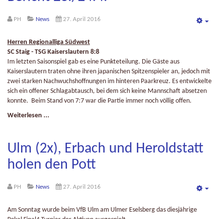
PH
News
27. April 2016
Emp
Herren Regionalliga Südwest
SC Staig - TSG Kaiserslautern 8:8
Im letzten Saisonspiel gab es eine Punkteteilung. Die Gäste aus
Kaiserslautern traten ohne ihren japanischen Spitzenspieler an, jedoch mit
zwei starken Nachwuchshoffnungen im hinteren Paarkreuz. Es entwickelte
sich ein offener Schlagabtausch, bei dem sich keine Mannschaft absetzen
konnte. Beim Stand von 7:7 war die Partie immer noch völlig offen.
Weiterlesen ...
Ulm (2x), Erbach und Heroldstatt
holen den Pott
PH
News
27. April 2016
Emp
Am Sonntag wurde beim VfB Ulm am Ulmer Eselsberg das diesjährige