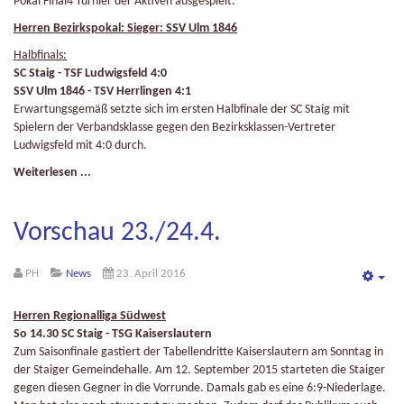
Pokal Final4 Turnier der Aktiven ausgespielt.
Herren Bezirkspokal: Sieger: SSV Ulm 1846
Halbfinals:
SC Staig - TSF Ludwigsfeld 4:0
SSV Ulm 1846 - TSV Herrlingen 4:1
Erwartungsgemäß setzte sich im ersten Halbfinale der SC Staig mit
Spielern der Verbandsklasse gegen den Bezirksklassen-Vertreter
Ludwigsfeld mit 4:0 durch.
Weiterlesen ...
Vorschau 23./24.4.
PH
News
23. April 2016
Emp
Herren Regionalliga Südwest
So 14.30 SC Staig - TSG Kaiserslautern
Zum Saisonfinale gastiert der Tabellendritte Kaiserslautern am Sonntag in
der Staiger Gemeindehalle. Am 12. September 2015 starteten die Staiger
gegen diesen Gegner in die Vorrunde. Damals gab es eine 6:9-Niederlage.