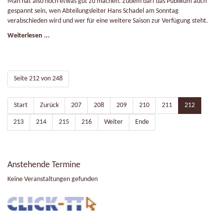
Man hat also noch etwas gut zu machen. Zudem darf das Publikum auch
gespannt sein, wen Abteilungsleiter Hans Schadel am Sonntag
verabschieden wird und wer für eine weitere Saison zur Verfügung steht.
Weiterlesen ...
Seite 212 von 248
Start
Zurück
207
208
209
210
211
212
213
214
215
216
Weiter
Ende
Anstehende Termine
Keine Veranstaltungen gefunden