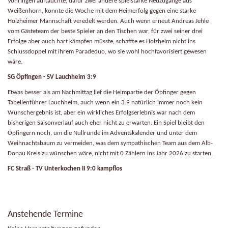
Vöhringen auftauchte, dafür zwei andere spielstarke Neuzugänge aus
Weißenhorn, konnte die Woche mit dem Heimerfolg gegen eine starke
Holzheimer Mannschaft veredelt werden. Auch wenn erneut Andreas Jehle
vom Gästeteam der beste Spieler an den Tischen war, für zwei seiner drei
Erfolge aber auch hart kämpfen müsste, schaffte es Holzheim nicht ins
Schlussdoppel mit ihrem Paradeduo, wo sie wohl hochfavorisiert gewesen
wäre.
SG Öpfingen - SV Lauchheim 3:9
Etwas besser als am Nachmittag lief die Heimpartie der Öpfinger gegen
Tabellenführer Lauchheim, auch wenn ein 3:9 natürlich immer noch kein
Wunschergebnis ist, aber ein wirkliches Erfolgserlebnis war nach dem
bisherigen Saisonverlauf auch eher nicht zu erwarten. Ein Spiel bleibt den
Öpfingern noch, um die Nullrunde im Adventskalender und unter dem
Weihnachtsbaum zu vermeiden, was dem sympathischen Team aus dem Alb-
Donau Kreis zu wünschen wäre, nicht mit 0 Zählern ins Jahr 2026 zu starten.
FC Straß - TV Unterkochen II 9:0 kampflos
Anstehende Termine