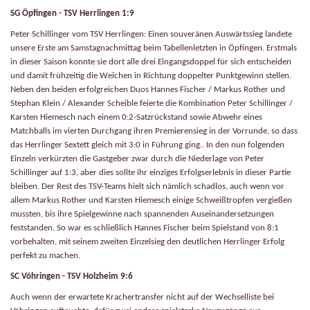
SG Öpfingen - TSV Herrlingen 1:9
Peter Schillinger vom TSV Herrlingen:
Einen souveränen Auswärtssieg landete
unsere Erste am Samstagnachmittag beim Tabellenletzten in Öpfingen. Erstmals
in dieser Saison konnte sie dort alle drei Eingangsdoppel für sich entscheiden
und damit frühzeitig die Weichen in Richtung doppelter Punktgewinn stellen.
Neben den beiden erfolgreichen Duos Hannes Fischer / Markus Rother und
Stephan Klein / Alexander Scheible feierte die Kombination Peter Schillinger /
Karsten Hiemesch nach einem 0:2-Satzrückstand sowie Abwehr eines
Matchballs im vierten Durchgang ihren Premierensieg in der Vorrunde, so dass
das Herrlinger Sextett gleich mit 3:0 in Führung ging.. In den nun folgenden
Einzeln verkürzten die Gastgeber zwar durch die Niederlage von Peter
Schillinger auf 1:3, aber dies sollte ihr einziges Erfolgserlebnis in dieser Partie
bleiben. Der Rest des TSV-Teams hielt sich nämlich schadlos, auch wenn vor
allem Markus Rother und Karsten Hiemesch einige Schweißtropfen vergießen
mussten, bis ihre Spielgewinne nach spannenden Auseinandersetzungen
feststanden. So war es schließlich Hannes Fischer beim Spielstand von 8:1
vorbehalten, mit seinem zweiten Einzelsieg den deutlichen Herrlinger Erfolg
perfekt zu machen.
SC Vöhringen - TSV Holzheim 9:6
Auch wenn der erwartete Krachertransfer nicht auf der Wechselliste bei