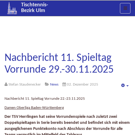
Tischtennis-
Bezirk Ulm
Nachbericht 11. Spieltag
Vorrunde 29.-30.11.2025
Stefan Staudenecker
News
02. Dezember 2025
Emp
Nachbericht 11. Spieltag Vorrunde 22.-23.11.2025
Damen Oberliga Baden-Württemberg
Der TSV Herrlingen hat seine Vorrundenspiele nach zuletzt zwei
Doppelspieltagen in Serie bereits beendet und befindet sich mit einem
ausgeglichenen Punktekonto nach Abschluss der Vorrunde für alle
Teams vermutlich im Mittelfeld des Tableaus.