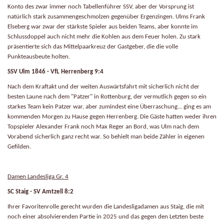
Konto des zwar immer noch Tabellenführer SSV, aber der Vorsprung ist
natürlich stark zusammengeschmolzen gegenüber Ergenzingen. Ulms Frank
Elseberg war zwar der stärkste Spieler aus beiden Teams, aber konnte im
Schlussdoppel auch nicht mehr die Kohlen aus dem Feuer holen. Zu stark
präsentierte sich das Mittelpaarkreuz der Gastgeber, die die volle
Punkteausbeute holten.
SSV Ulm 1846 - VfL Herrenberg 9:4
Nach dem Kraftakt und der weiten Auswärtsfahrt mit sicherlich nicht der
besten Laune nach dem "Patzer" in Rottenburg, der vermutlich gegen so ein
starkes Team kein Patzer war, aber zumindest eine Überraschung... ging es am
kommenden Morgen zu Hause gegen Herrenberg. Die Gäste hatten weder ihren
Topspieler Alexander Frank noch Max Reger an Bord, was Ulm nach dem
Vorabend sicherlich ganz recht war. So behielt man beide Zähler in eigenen
Gefilden.
Damen Landesliga Gr. 4
SC Staig - SV Amtzell 8:2
Ihrer Favoritenrolle gerecht wurden die Landesligadamen aus Staig, die mit
noch einer absolvierenden Partie in 2025 und das gegen den Letzten beste