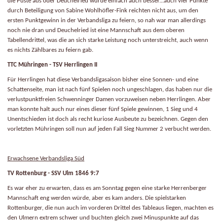
die Puste aus oder Deuchelried wurde einfach auch besser...auch vier Punkte
durch Beteiligung von Sabine Wohlhöfler-Fink reichten nicht aus, um den
ersten Punktgewinn in der Verbandsliga zu feiern, so nah war man allerdings
noch nie dran und Deuchelried ist eine Mannschaft aus dem oberen
Tabellendrittel, was die an sich starke Leistung noch unterstreicht, auch wenn
es nichts Zählbares zu feiern gab.
TTC Mühringen - TSV Herrlingen II
Für Herrlingen hat diese Verbandsligasaison bisher eine Sonnen- und eine
Schattenseite, man ist nach fünf Spielen noch ungeschlagen, das haben nur die
verlustpunktfreien Schwenninger Damen vorzuweisen neben Herrlingen. Aber
man konnte halt auch nur eines dieser fünf Spiele gewinnen, 1 Sieg und 4
Unentschieden ist doch als recht kuriose Ausbeute zu bezeichnen. Gegen den
vorletzten Mühringen soll nun auf jeden Fall Sieg Nummer 2 verbucht werden.
Erwachsene Verbandsliga Süd
TV Rottenburg - SSV Ulm 1846 9:7
Es war eher zu erwarten, dass es am Sonntag gegen eine starke Herrenberger
Mannschaft eng werden würde, aber es kam anders. Die spielstarken
Rottenburger, die nun auch im vorderen Drittel des Tableaus liegen, machten es
den Ulmern extrem schwer und buchten gleich zwei Minuspunkte auf das