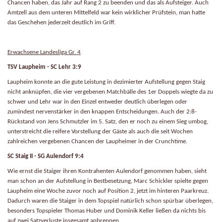
Chancen haben, das Jahr auf Rang 2 zu beenden und das als Aufsteiger. Auch
Amtzell aus dem unteren Mittelfeld war kein wirklicher Prüfstein, man hatte
das Geschehen jederzeit deutlich im Griff.
Erwachsene Landesliga Gr. 4
TSV Laupheim - SC Lehr 3:9
Laupheim konnte an die gute Leistung in dezimierter Aufstellung gegen Staig
nicht anknüpfen, die vier vergebenen Matchbälle des 1er Doppels wiegte da zu
schwer und Lehr war in den Einzel entweder deutlich überlegen oder
zumindest nervenstärker in den knappen Entscheidungen. Auch der 2:8-
Rückstand von Jens Schmutzler im 5. Satz, den er noch zu einem Sieg umbog,
unterstreicht die reifere Vorstellung der Gäste als auch die seit Wochen
zahlreichen vergebenen Chancen der Laupheimer in der Crunchtime.
SC Staig II - SG Aulendorf 9:4
Wie ernst die Staiger ihren Kontrahenten Aulendorf genommen haben, sieht
man schon an der Aufstellung in Bestbesetzung, Marc Schickler spielte gegen
Laupheim eine Woche zuvor noch auf Position 2, jetzt im hinteren Paarkreuz.
Dadurch waren die Staiger in dem Topspiel natürlich schon spürbar überlegen,
besonders Topspieler Thomas Huber und Dominik Keller ließen da nichts bis
auf zwei Satzverluste insgesamt anbrennen.