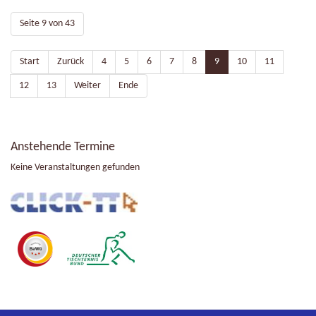
Seite 9 von 43
Start
Zurück
4
5
6
7
8
9
10
11
12
13
Weiter
Ende
Anstehende Termine
Keine Veranstaltungen gefunden