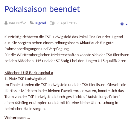
Pokalsaison beendet
Tom Duffke
Jugend
09. April 2019
Emp
Kurzfristig richteten die TSF Ludwigsfeld das Pokal FinalFour der Jugend
aus. Sie sorgten neben einem reibungslosem Ablauf auch für gute
Rahmenbedingungen und Verpflegung.
Für die Württembergischen Meisterschaften konnte sich der TSV Illertissen
bei den Mädchen U15 und der SC Staig I bei den Jungen U15 qualifizieren.
Mädchen U18 Bezirkspokal A
1. Platz TSF Ludwigsfeld
Im Finale standen die TSF Ludwigsfeld und der TSV Illertissen. Obwohl die
Illertisser Mädchen in der kleinen Favoritenrolle waren, konnte sich das
Team von der TSF Ludwigsfeld durch geschicktes "Aufstellungs-Poker"
einen 4:3-Sieg erkämpfen und damit für eine kleine Überraschung in
heimischer Halle sorgen.
Weiterlesen ...