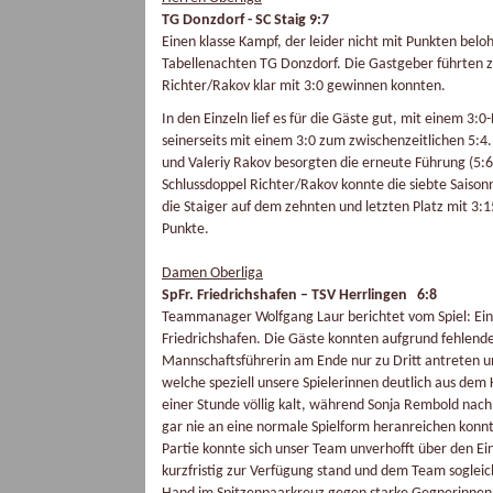
TG Donzdorf - SC Staig 9:7
Einen klasse Kampf, der leider nicht mit Punkten belo
Tabellenachten TG Donzdorf. Die Gastgeber führten z
Richter/Rakov klar mit 3:0 gewinnen konnten.
In den Einzeln lief es für die Gäste gut, mit einem 3:
seinerseits mit einem 3:0 zum zwischenzeitlichen 5:4
und Valeriy Rakov besorgten die erneute Führung (5:6
Schlussdoppel Richter/Rakov konnte die siebte Saison
die Staiger auf dem zehnten und letzten Platz mit 3:
Punkte.
Damen Oberliga
SpFr. Friedrichshafen – TSV Herrlingen 6:8
Teammanager Wolfgang Laur berichtet vom Spiel: Ein 
Friedrichshafen. Die Gäste konnten aufgrund fehlende
Mannschaftsführerin am Ende nur zu Dritt antreten u
welche speziell unsere Spielerinnen deutlich aus dem
einer Stunde völlig kalt, während Sonja Rembold nac
gar nie an eine normale Spielform heranreichen konnt
Partie konnte sich unser Team unverhofft über den Ei
kurzfristig zur Verfügung stand und dem Team sogleic