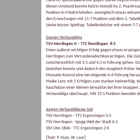
Hand im Spitzenpaarkreuz gegen starke Gegnerinnen 
diesen Umstand konnte Katrin Honold ins 2. Paarkreuz
Punkten in Friedrichshafen, wenngleich etwas selts
den Erwartungen mit 11:7 Punkten und dem 3. Tabell
(siehe letzter Spieltag: Tabellenletzter mit einem 7:
Damen Verbandsliga
TSV Herrlingen II – TTC Reutlingen 8:5
Einen äußerst wichtigen Erfolg gegen etwas ersatzg
Herrlingen zum Vorrundenabschluss erringen. Die Gäs
zwischenzeitlich mit 3:1 und 4:3 in Führung gehen. D
bestehen konnte und dadurch den Ausgleich früher he
Manuela Konrad eine beruhigende 6:4-Führung herauss
Maike Lenz mit 2 Erfolgen zum starken Heimerfolg. Ku
hauchdünn einer kleinen Sensation bei ihrer knappen 
Verbandsliga überhaupt. Mit 15:5 Punkten beendet der
Jungen Verbandsklasse Süd
TSV Herrlingen - TTC Ergenzingen 5:5
TSV Herrlingen - Spvgg Weil der Stadt 6:1
SSV Ulm 1846 - TTC Ergenzingen 2:6
[Text: P. Huss, W. Laur]