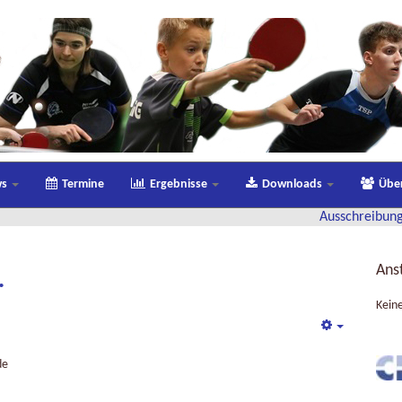
ws
Termine
Ergebnisse
Downloads
Übe
Ausschreibung STARTTER
Ans
.
Kein
Empty
de