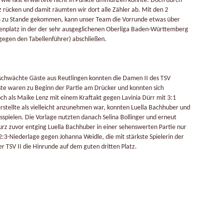
wie fast erwartete nicht in Punkte ummünzen konnte. Doch durch
 rücken und damit räumten wir dort alle Zähler ab. Mit den 2
am zu Stande gekommen, kann unser Team die Vorrunde etwas über
enplatz in der der sehr ausgeglichenen Oberliga Baden-Württemberg
7 gegen den Tabellenführer) abschließen.
eschwächte Gäste aus Reutlingen konnten die Damen II des TSV
te waren zu Beginn der Partie am Drücker und konnten sich
och als Maike Lenz mit einem Kraftakt gegen Lavinia Dürr mit 3:1
rstellte als vielleicht anzunehmen war, konnten Luella Bachhuber und
pielen. Die Vorlage nutzten danach Selina Bollinger und erneut
rz zuvor entging Luella Bachhuber in einer sehenswerten Partie nur
2:3-Niederlage gegen Johanna Weidle, die mit stärkste Spielerin der
 TSV II die Hinrunde auf dem guten dritten Platz.