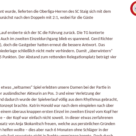
hnt wurde, lieferten die Oberliga-Herren des SC Staig sich mit dem
unächst nach den Doppeln mit 2:1, wobei für die Gäste
0-Lauf eroberte sich der SC die Führung zurück. Die TG konterte
. Auch im zweiten Einzeldurchgang blieb es spannend. Gerd Richter
), doch die Gastgeber hatten erneut die bessere Antwort. Das
niederlage schließlich nicht mehr verhindern. Damit „überwintern“
15 Punkten. Der Abstand zum rettenden Relegationsplatz beträgt vier
etwas „seltsames“ Spiel erlebten unsere Damen bei der Partie in
r ausländischer Akteurin an Pos. 3 und einer Verletzung der
nd dadurch wurde der Spielverlauf völlig aus dem Rhythmus gebracht,
 Konzept brachte. Katrin Honold war nach dem einspielen nach über
h einem überaus knappen ersten Einzel im zweiten Einzel vom Kopf her
e – der Kopf war einfach nicht soweit. In dieser etwas zerfahrenen
nsatz von Anja Skokanitsch freuen, welche aus persönlichen Gründen
h helfen wollte – dies aber nach 6 Monaten ohne Schläger in der