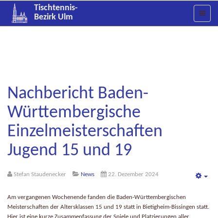
Tischtennis-
Bezirk Ulm
Nachbericht Baden-
Württembergische
Einzelmeisterschaften
Jugend 15 und 19
Stefan Staudenecker
News
22. Dezember 2024
Emp
Am vergangenen Wochenende fanden die Baden-Württembergischen
Meisterschaften der Altersklassen 15 und 19 statt in Bietigheim-Bissingen statt.
Hier ist eine kurze Zusammenfassung der Spiele und Platzierungen aller