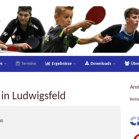
ws
Termine
Ergebnisse
Downloads
Übe
Ans
 in Ludwigsfeld
Kein
30