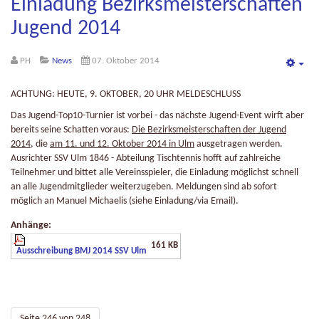
Einladung Bezirksmeisterschaften
Jugend 2014
PH
News
07. Oktober 2014
Emp
ACHTUNG: HEUTE, 9. OKTOBER, 20 UHR MELDESCHLUSS
Das Jugend-Top10-Turnier ist vorbei - das nächste Jugend-Event wirft aber
bereits seine Schatten voraus:
Die Bezirksmeisterschaften der Jugend
2014
, die
am 11. und 12. Oktober 2014 in Ulm
ausgetragen werden.
Ausrichter SSV Ulm 1846 - Abteilung Tischtennis hofft auf zahlreiche
Teilnehmer und bittet alle Vereinsspieler, die Einladung möglichst schnell
an alle Jugendmitglieder weiterzugeben. Meldungen sind ab sofort
möglich an Manuel Michaelis (siehe Einladung/via Email).
Anhänge:
161 KB
Ausschreibung BMJ 2014 SSV Ulm
Seite 246 von 248