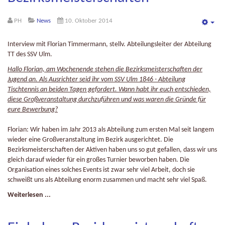
PH
News
10. Oktober 2014
Emp
Interview mit Florian Timmermann, stellv. Abteilungsleiter der Abteilung
TT des SSV Ulm.
Hallo Florian, am Wochenende stehen die Bezirksmeisterschaften der
Jugend an. Als Ausrichter seid ihr vom SSV Ulm 1846 - Abteilung
Tischtennis an beiden Tagen gefordert. Wann habt ihr euch entschieden,
diese Großveranstaltung durchzuführen und was waren die Gründe für
eure Bewerbung?
Florian: Wir haben im Jahr 2013 als Abteilung zum ersten Mal seit langem
wieder eine Großveranstaltung im Bezirk ausgerichtet. Die
Bezirksmeisterschaften der Aktiven haben uns so gut gefallen, dass wir uns
gleich darauf wieder für ein großes Turnier beworben haben. Die
Organisation eines solches Events ist zwar sehr viel Arbeit, doch sie
schweißt uns als Abteilung enorm zusammen und macht sehr viel Spaß.
Weiterlesen ...