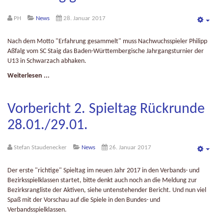
PH
News
28. Januar 2017
Emp
Nach dem Motto "Erfahrung gesammelt" muss Nachwuchsspieler Philipp
Aßfalg vom SC Staig das Baden-Württembergische Jahrgangsturnier der
U13 in Schwarzach abhaken.
Weiterlesen ...
Vorbericht 2. Spieltag Rückrunde
28.01./29.01.
Stefan Staudenecker
News
26. Januar 2017
Emp
Der erste "richtige" Spieltag im neuen Jahr 2017 in den Verbands- und
Bezirksspielklassen startet, bitte denkt auch noch an die Meldung zur
Bezirksrangliste der Aktiven, siehe untenstehender Bericht. Und nun viel
Spaß mit der Vorschau auf die Spiele in den Bundes- und
Verbandsspielklassen.