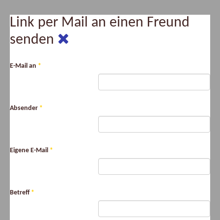
Link per Mail an einen Freund
senden
E-Mail an
*
Absender
*
Eigene E-Mail
*
Betreff
*